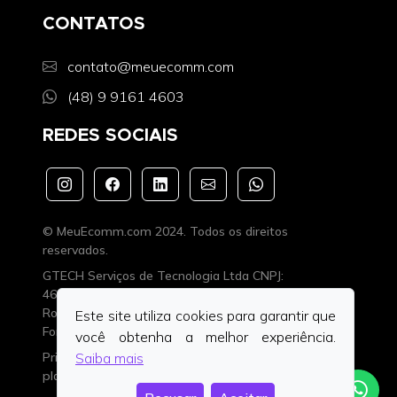
CONTATOS
contato@meuecomm.com
(48) 9 9161 4603
REDES SOCIAIS
© MeuEcomm.com 2024. Todos os direitos
reservados.
GTECH Serviços de Tecnologia Ltda CNPJ:
46.227.303/0001-42 Insc. Estadual: ISENTO
Rodovia Gabriel Arns, nº. 3.228, Ouro Negro,
Este site utiliza cookies para garantir que
Forquilhinha/SC, CEP. 88.850-000
você obtenha a melhor experiência.
Privacidade
·
Desenvolvedores
·
FAQ
·
Status da
Saiba mais
plataforma