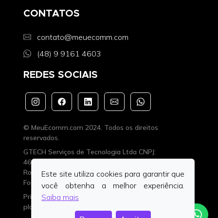
CONTATOS
contato@meuecomm.com
(48) 9 9161 4603
REDES SOCIAIS
© MeuEcomm.com 2024. Todos os direitos
reservados.
GTECH Serviços de Tecnologia Ltda CNPJ:
46.227.303/0001-42 Insc. Estadual: ISENTO
Rodovia Gabriel Arns, nº. 3.228, Ouro Negro,
Este site utiliza cookies para garantir que
Forquilhinha/SC, CEP. 88.850-000
você obtenha a melhor experiência.
Privacidade
·
Desenvolvedores
·
FAQ
·
Status da
Saiba mais
plataforma